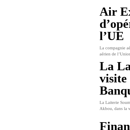
Air E
d’opé
l’UE
La compagnie aér
aérien de l’Unio
La La
visite
Banqu
La Laiterie Soum
Akbou, dans la w
Finan