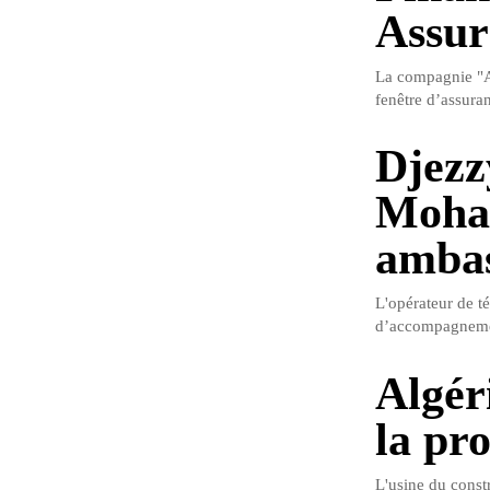
Assur
La compagnie "A
fenêtre d’assura
Djezz
Moha
amba
L'opérateur de t
d’accompagnement
Algér
la pr
L'usine du const