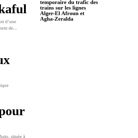
temporaire du trafic des
kaful
trains sur les lignes
Alger-El Afroun et
Agha-Zeralda
nt d’une
ent de...
ux
tique
 pour
uto, située à