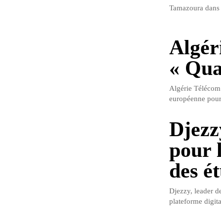
Tamazoura dans l
Algér
« Qua
Algérie Télécom 
européenne pour 
Djezz
pour 
des é
Djezzy, leader d
plateforme digit