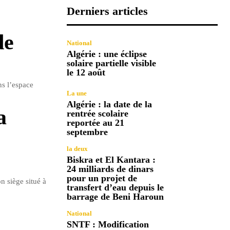
Derniers articles
de
National
Algérie : une éclipse
solaire partielle visible
le 12 août
ns l’espace
La une
Algérie : la date de la
a
rentrée scolaire
reportée au 21
septembre
la deux
Biskra et El Kantara :
24 milliards de dinars
pour un projet de
n siège situé à
transfert d’eau depuis le
barrage de Beni Haroun
National
SNTF : Modification