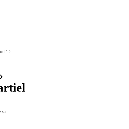
ociété
»
rtiel
e sa