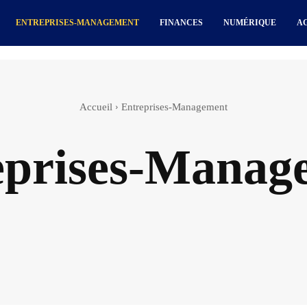
ENTREPRISES-MANAGEMENT
FINANCES
NUMÉRIQUE
A
Accueil
Entreprises-Management
eprises-Manag
alité
Afrique
Agenda
Agriculture
Articles spo