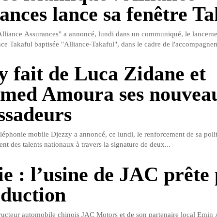
ances lance sa fenêtre Ta
lliance Assurances" a annoncé, lundi dans un communiqué, le lanceme
nce Takaful baptisée "Alliance-Takaful", dans le cadre de l'accompagnem
y fait de Luca Zidane et
med Amoura ses nouvea
ssadeurs
éléphonie mobile Djezzy a annoncé, ce lundi, le renforcement de sa poli
 des talents nationaux à travers la signature de deux...
ie : l’usine de JAC prête
oduction
ructeur automobile chinois JAC Motors et de son partenaire local Emin A