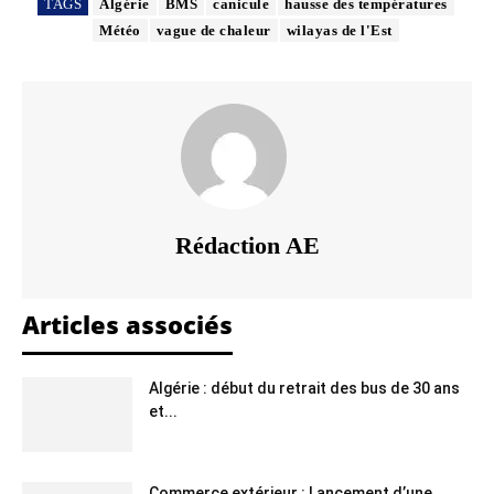
TAGS
Algérie
BMS
canicule
hausse des températures
Météo
vague de chaleur
wilayas de l'Est
Rédaction AE
Articles associés
Algérie : début du retrait des bus de 30 ans
et...
Commerce extérieur : Lancement d’une