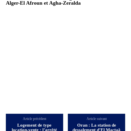
Alger-El Afroun et Agha-Zeralda
Article précédent
Article suivant
Logement de type
Oran : La station de
location-vente : l’arrêté
dessalement d’El Mactaâ