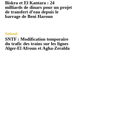
Biskra et El Kantara : 24
milliards de dinars pour un projet
de transfert d’eau depuis le
barrage de Beni Haroun
National
SNTF : Modification temporaire
du trafic des trains sur les lignes
Alger-El Afroun et Agha-Zeralda