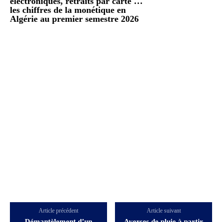
électroniques, retraits par carte …
les chiffres de la monétique en
Algérie au premier semestre 2026
Article précédent
Article suivant
Démantèlement d’un
Averses de pluie à partir