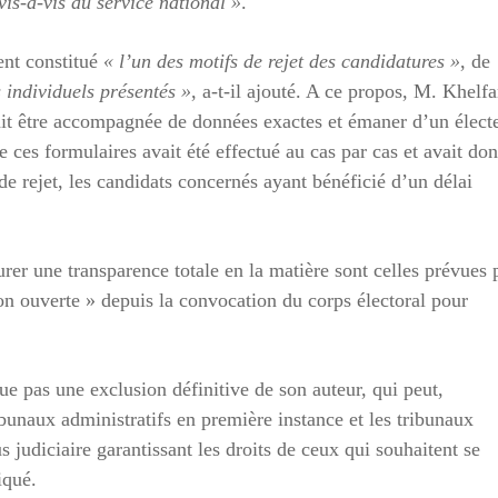
vis-à-vis du service national »
.
ent constitué
« l’un des motifs de rejet des candidatures »
, de
s individuels présentés »
, a-t-il ajouté. A ce propos, M. Khelf
ait être accompagnée de données exactes et émaner d’un élect
de ces formulaires avait été effectué au cas par cas et avait do
de rejet, les candidats concernés ayant bénéficié d’un délai
urer une transparence totale en la matière sont celles prévues 
sion ouverte » depuis la convocation du corps électoral pour
tue pas une exclusion définitive de son auteur, qui peut,
ibunaux administratifs en première instance et les tribunaux
 judiciaire garantissant les droits de ceux qui souhaitent se
iqué.