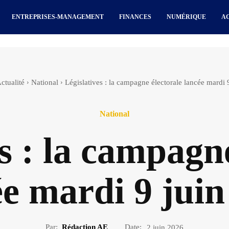
ENTREPRISES-MANAGEMENT
FINANCES
NUMÉRIQUE
A
ctualité
National
Législatives : la campagne électorale lancée mardi 
National
s : la campagn
ée mardi 9 juin
Par:
Rédaction AE
Date:
2 juin 2026