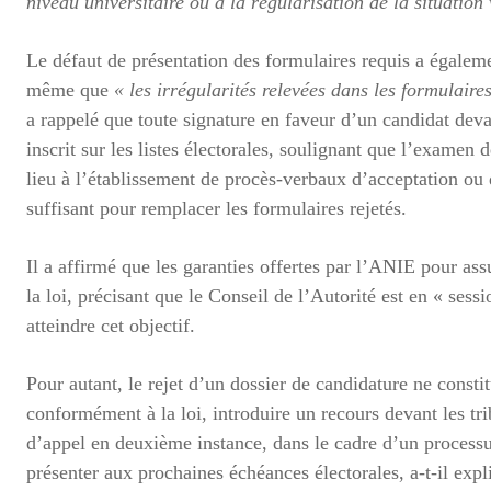
niveau universitaire ou à la régularisation de la situation 
Le défaut de présentation des formulaires requis a égalem
même que
« les irrégularités relevées dans les formulaire
a rappelé que toute signature en faveur d’un candidat dev
inscrit sur les listes électorales, soulignant que l’examen 
lieu à l’établissement de procès-verbaux d’acceptation ou 
suffisant pour remplacer les formulaires rejetés.
Il a affirmé que les garanties offertes par l’ANIE pour ass
la loi, précisant que le Conseil de l’Autorité est en « ses
atteindre cet objectif.
Pour autant, le rejet d’un dossier de candidature ne consti
conformément à la loi, introduire un recours devant les tr
d’appel en deuxième instance, dans le cadre d’un processus
présenter aux prochaines échéances électorales, a-t-il expl