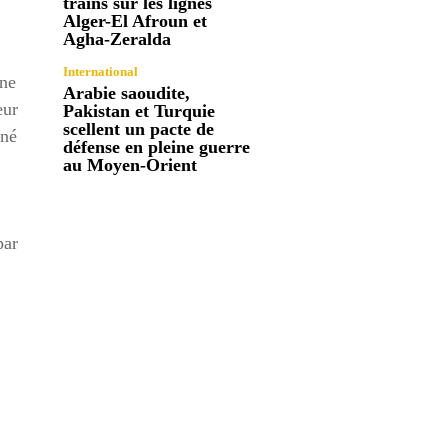
trains sur les lignes
Alger-El Afroun et
Agha-Zeralda
International
ane
Arabie saoudite,
eur
Pakistan et Turquie
scellent un pacte de
nné
défense en pleine guerre
au Moyen-Orient
par