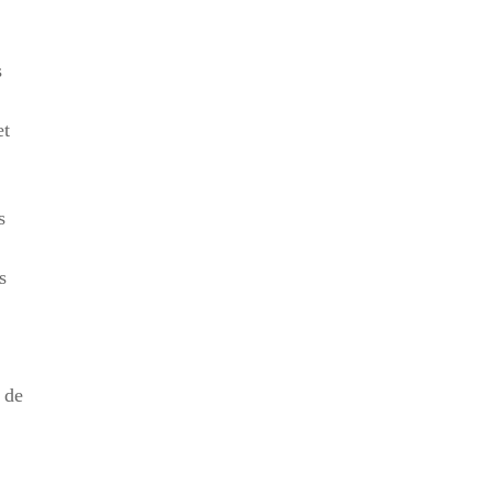
s
et
s
s
 de