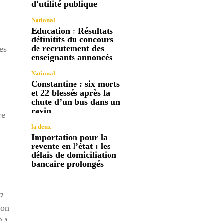
d’utilité publique
e
National
Education : Résultats
définitifs du concours
de recrutement des
es
enseignants annoncés
National
Constantine : six morts
et 22 blessés après la
chute d’un bus dans un
ravin
re
la deux
Importation pour la
revente en l’état : les
délais de domiciliation
bancaire prolongés
a
ion
KRA