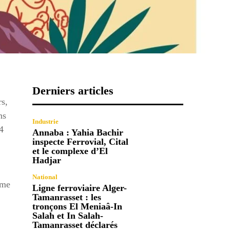
Derniers articles
rs,
ns
Industrie
4
Annaba : Yahia Bachir
inspecte Ferrovial, Cital
et le complexe d’El
Hadjar
National
mme
Ligne ferroviaire Alger-
Tamanrasset : les
tronçons El Meniaâ-In
Salah et In Salah-
Tamanrasset déclarés