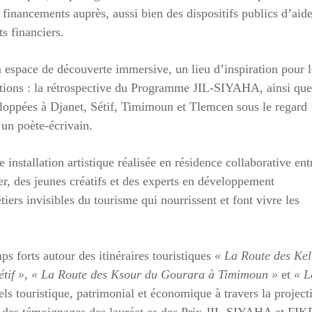
s financements auprès, aussi bien des dispositifs publics d’aid
 financiers.
 espace de découverte immersive, un lieu d’inspiration pour l
sitions : la rétrospective du Programme JIL-SIYAHA, ainsi que
ppées à Djanet, Sétif, Timimoun et Tlemcen sous le regard
t un poète-écrivain.
e installation artistique réalisée en résidence collaborative ent
er, des jeunes créatifs et des experts en développement
iers invisibles du tourisme qui nourrissent et font vivre les
ps forts autour des itinéraires touristiques
« La Route des Kel
tif »
,
« La Route des Ksour du Gourara à Timimoun »
et
« L
iels touristique, patrimonial et économique à travers la project
t des témoignages des lauréat.es des Prix JIL-SIYAHA et FI