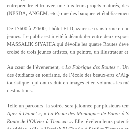
entreprendre et trouver, une fois leurs projets maturés, de
(NESDA, ANGEM, etc.) que des banques et établissements
De 17h00 à 22h00, l’hôtel El Djazaïer se transforme en un
jeunes. Le public est invité à déambuler entre deux expo
MASSALIK SIYAHIA qui dévoile les quatre Routes dévelo
croisé de trois jeunes artistes, un peintre, un illustrateur e
Au cœur de l’évènement,
« La Fabrique des Routes »
. Un
des étudiants en tourisme, de l’école des beaux-arts d’Alg
touristique, qui ont traduit en images et en volumes les mét
destinations.
Telle un parcours, la soirée sera jalonnée par plusieurs tem
Ajjer à Djanet »
,
« La Route des Montagnes de Babor à Sé
Route de l’Olivier à Tlemcen »
. Elle révèlera leurs potent
de vidéos, telle
« Messlek El Ghed »
à Sétif et Tlemcen e