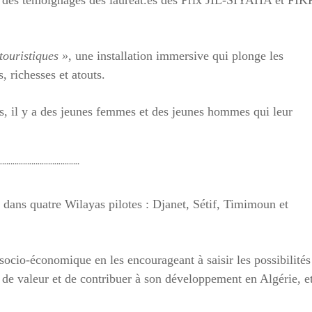
ouristiques »
, une installation immersive qui plonge les
s, richesses et atouts.
es, il y a des jeunes femmes et des jeunes hommes qui leur
¨¨¨¨¨¨¨¨¨¨¨¨¨¨¨¨¨¨¨
ans quatre Wilayas pilotes : Djanet, Sétif, Timimoun et
ocio-économique en les encourageant à saisir les possibilités
s de valeur et de contribuer à son développement en Algérie, e