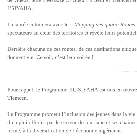
f’SIYAHA.
La soirée culminera avec le
« Mapping des quatre Routes t
spectateurs au cœur des territoires et révèle leurs potentiel
Derrière chacune de ces routes, de ces destinations uniqu
donnent vie. Ce soir, c’est leur soirée !
¨¨¨¨¨¨¨¨¨¨¨
Pour rappel, le Programme JIL-SIYAHA est mis en œuvre d
Tlemcen.
Le Programme promeut l’inclusion des jeunes dans la vie s
d’emploi offertes par le secteur du tourisme et ses chaine
terme, à la diversification de l’économie algérienne.