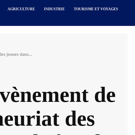
AGRICULTURE
INDUSTRIE
TOURISME ET VOYAGES
es jeunes dans...
évènement de
euriat des