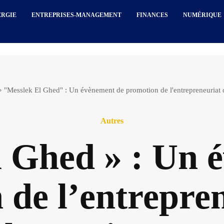
ERGIE
ENTREPRISES-MANAGEMENT
FINANCES
NUMÉRIQUE
"Messlek El Ghed" : Un évènement de promotion de l'entrepreneuriat d
Autres
l Ghed » : Un 
 de l’entrepren