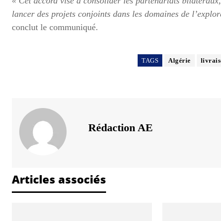
« Cet accord vise à consolider les partenariats bilatéraux
lancer des projets conjoints dans les domaines de l’explor
conclut le communiqué.
TAGS
Algérie
livrai
Rédaction AE
Articles associés