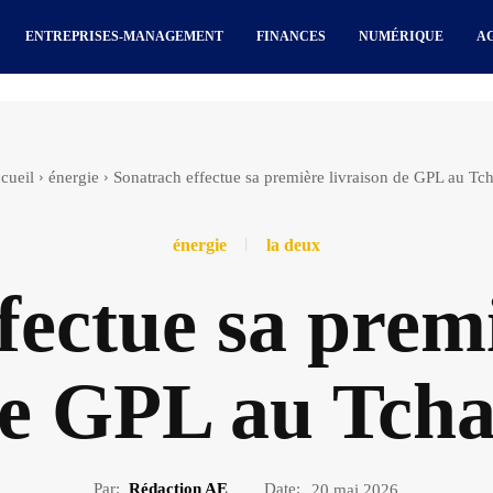
ENTREPRISES-MANAGEMENT
FINANCES
NUMÉRIQUE
A
cueil
énergie
Sonatrach effectue sa première livraison de GPL au Tc
énergie
la deux
fectue sa premi
e GPL au Tch
Par:
Rédaction AE
Date:
20 mai 2026