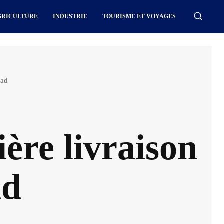
GRICULTURE
INDUSTRIE
TOURISME ET VOYAGES
had
ère livraison
ad