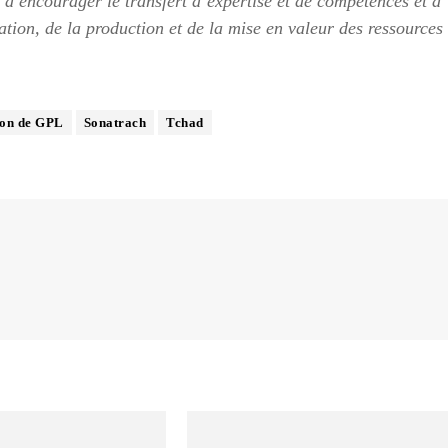
, à encourager le transfert d’expertise et de compétences et à
ation, de la production et de la mise en valeur des ressources
son de GPL
Sonatrach
Tchad