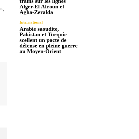
trains sur les lignes
Alger-El Afroun et
 »
,
Agha-Zeralda
International
Arabie saoudite,
Pakistan et Turquie
scellent un pacte de
défense en pleine guerre
au Moyen-Orient