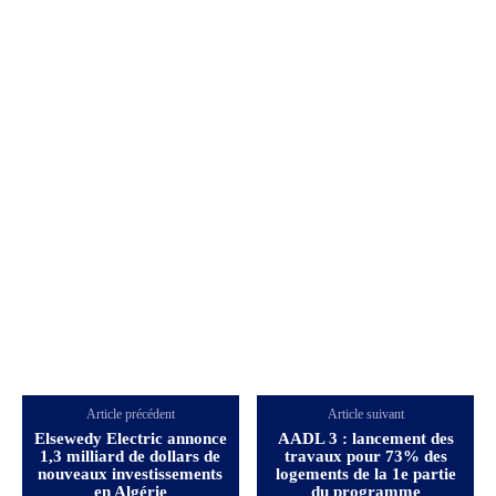
Article précédent
Article suivant
Elsewedy Electric annonce
AADL 3 : lancement des
1,3 milliard de dollars de
travaux pour 73% des
nouveaux investissements
logements de la 1e partie
en Algérie
du programme