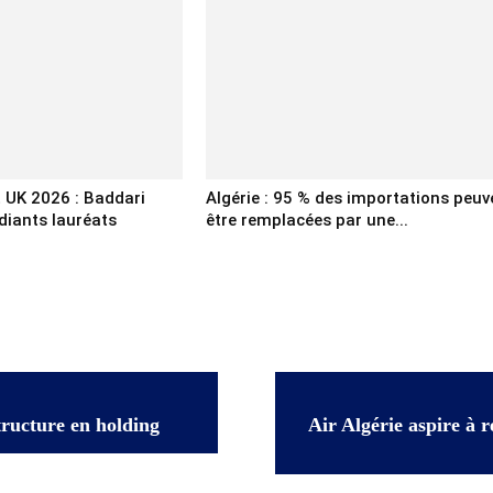
 UK 2026 : Baddari
Algérie : 95 % des importations peuv
udiants lauréats
être remplacées par une...
structure en holding
Air Algérie aspire à r