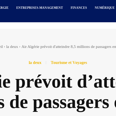
ERGIE
ENTREPRISES-MANAGEMENT
FINANCES
NUMÉRIQUE
il
la deux
Air Algérie prévoit d'atteindre 8,5 millions de passagers e
la deux
Tourisme et Voyages
e prévoit d’at
s de passagers