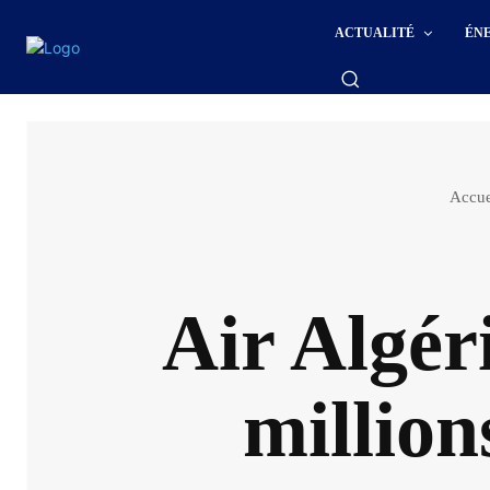
ACTUALITÉ
ÉN
Accue
Air Algéri
million