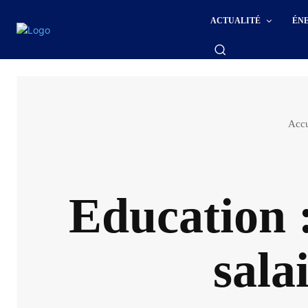
ACTUALITÉ
ÉN
Accu
Education :
sala