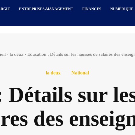
ERGIE
ENTREPRISES-MANAGEMENT
FINANCES
NUMÉRIQUE
eil
la deux
Education : Détails sur les hausses de salaires des enseig
la deux
National
 Détails sur le
ires des enseig