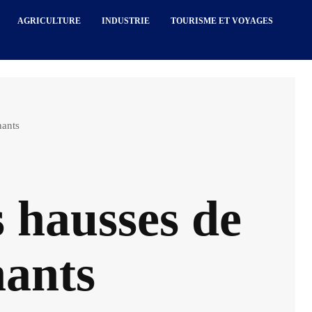
AGRICULTURE
INDUSTRIE
TOURISME ET VOYAGES
nants
s hausses de
nants