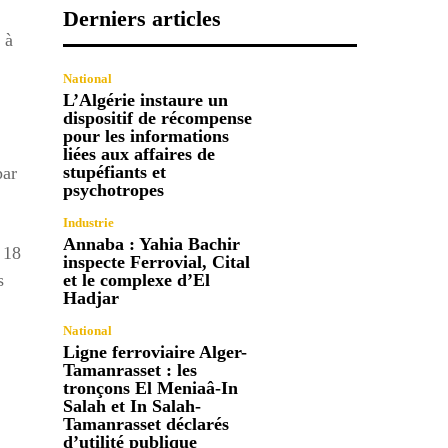
Derniers articles
 à
National
L’Algérie instaure un
dispositif de récompense
pour les informations
liées aux affaires de
stupéfiants et
par
psychotropes
Industrie
Annaba : Yahia Bachir
 18
inspecte Ferrovial, Cital
s
et le complexe d’El
Hadjar
National
Ligne ferroviaire Alger-
Tamanrasset : les
tronçons El Meniaâ-In
Salah et In Salah-
Tamanrasset déclarés
d’utilité publique