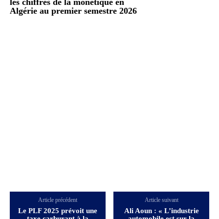
les chiffres de la monétique en
Algérie au premier semestre 2026
Article précédent
Article suivant
Le PLF 2025 prévoit une
Ali Aoun : « L’industrie
taxe carburant à la
automobile est sur la