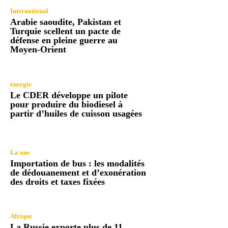
International
Arabie saoudite, Pakistan et
Turquie scellent un pacte de
défense en pleine guerre au
Moyen-Orient
énergie
Le CDER développe un pilote
pour produire du biodiesel à
partir d’huiles de cuisson usagées
La une
Importation de bus : les modalités
de dédouanement et d’exonération
des droits et taxes fixées
Afrique
La Russie exporte plus de 11