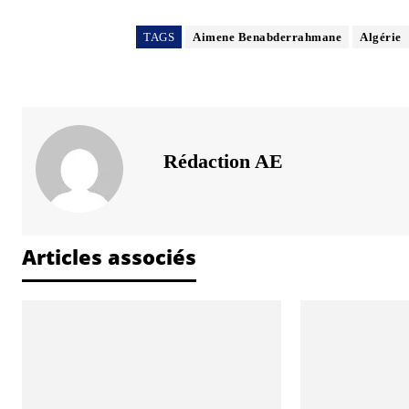
TAGS
Aimene Benabderrahmane
Algérie
Rédaction AE
Articles associés