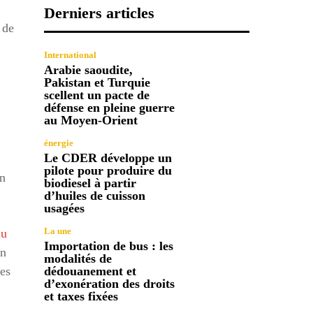
Derniers articles
 de
International
Arabie saoudite,
Pakistan et Turquie
scellent un pacte de
défense en pleine guerre
au Moyen-Orient
énergie
Le CDER développe un
pilote pour produire du
en
biodiesel à partir
d’huiles de cuisson
usagées
La une
au
Importation de bus : les
on
modalités de
les
dédouanement et
d’exonération des droits
et taxes fixées