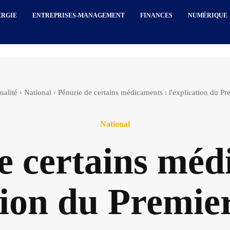
ERGIE
ENTREPRISES-MANAGEMENT
FINANCES
NUMÉRIQUE
ualité
National
Pénurie de certains médicaments : l'explication du Pr
National
e certains méd
tion du Premie