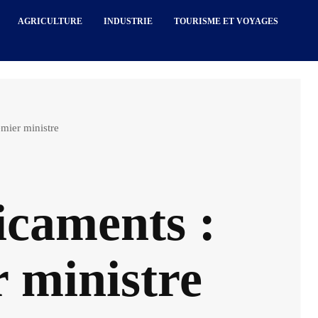
AGRICULTURE
INDUSTRIE
TOURISME ET VOYAGES
emier ministre
icaments :
r ministre