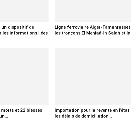
e un dispositif de
Ligne ferroviaire Alger-Tamanrasset 
 les informations liées
les tronçons El Meniaâ-In Salah et In.
x morts et 22 blessés
Importation pour la revente en l’état 
un...
les délais de domiciliation...