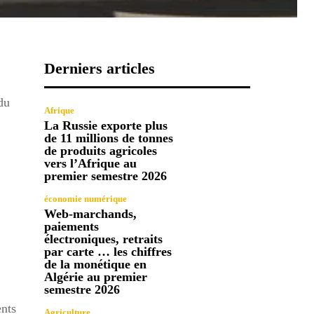
Derniers articles
du
Afrique
La Russie exporte plus
de 11 millions de tonnes
de produits agricoles
vers l’Afrique au
premier semestre 2026
économie numérique
Web-marchands,
paiements
électroniques, retraits
par carte … les chiffres
de la monétique en
Algérie au premier
semestre 2026
ents
Agriculture