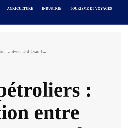
AGRICULTURE
INDUSTRIE
TOURISME ET VOYAGES
re l'Université d’Oran 1...
étroliers :
ion entre