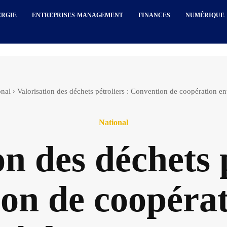
ERGIE
ENTREPRISES-MANAGEMENT
FINANCES
NUMÉRIQUE
onal
Valorisation des déchets pétroliers : Convention de coopération ent
National
on des déchets p
on de coopérat