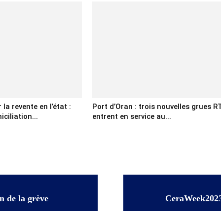
la revente en l’état :
Port d’Oran : trois nouvelles grues R
ciliation...
entrent en service au...
in de la grève
CeraWeek2023 