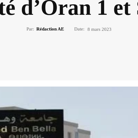
ité d’Oran 1 et
Par:
Rédaction AE
Date:
8 mars 2023