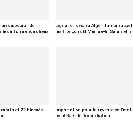
e un dispositif de
Ligne ferroviaire Alger-Tamanrasset 
 les informations liées
les tronçons El Meniaâ-In Salah et In.
x morts et 22 blessés
Importation pour la revente en l’état 
un...
les délais de domiciliation...