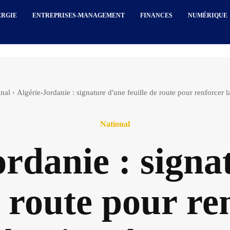
ERGIE
ENTREPRISES-MANAGEMENT
FINANCES
NUMÉRIQUE
onal
Algérie-Jordanie : signature d'une feuille de route pour renforcer
National
ordanie : signa
e route pour re