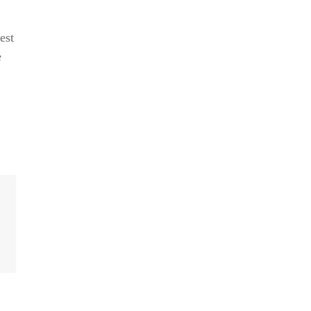
est
e