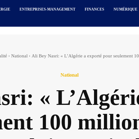
ERGIE
ENTREPRISES-MANAGEMENT
FINANCES
NUMÉRIQUE
lité
National
Ali Bey Nasri: « L’Algérie a exporté pour seulement 100
National
sri: « L’Algéri
ent 100 million