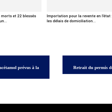
x morts et 22 blessés
Importation pour la revente en l’état 
un...
les délais de domiciliation...
acétamol prévus à la
Retrait du permis d