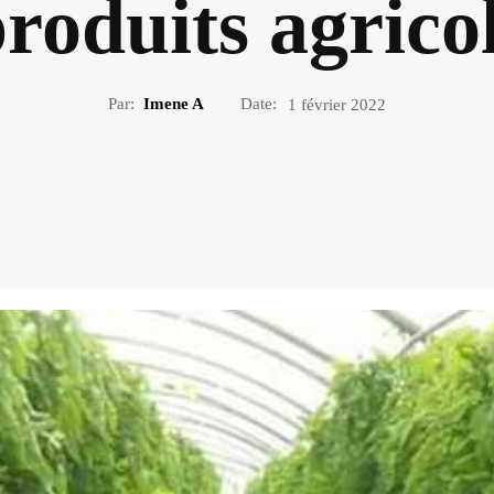
roduits agrico
Par:
Imene A
Date:
1 février 2022