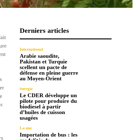
Derniers articles
ait
ure
International
ent
Arabie saoudite,
Pakistan et Turquie
scellent un pacte de
défense en pleine guerre
au Moyen-Orient
s
er
énergie
Le CDER développe un
e
pilote pour produire du
es
biodiesel à partir
d’huiles de cuisson
usagées
La une
Importation de bus : les
rs