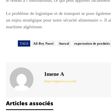
le réseau à l’international, ce qui peut apporter facilement
Le problème de logistique et de transport se pose également
un enjeu stratégique pour notre sécurité alimentaire ». Il a
maritime algérienne.
TAGS
Ali Bey Nasri
Anexal
exportation de produits 
Imene A
https://algerie-eco.com/
Articles associés