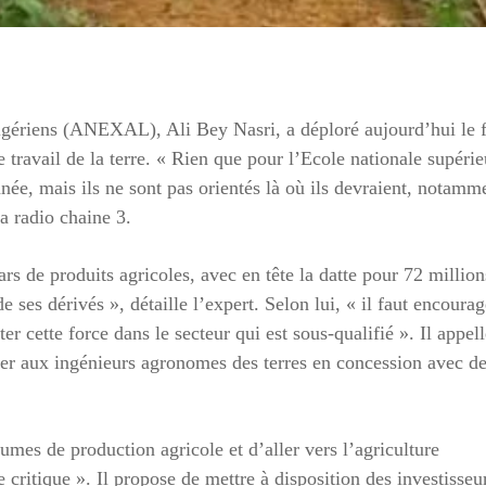
algériens (ANEXAL), Ali Bey Nasri, a déploré aujourd’hui le f
 travail de la terre. « Rien que pour l’Ecole nationale supérie
e, mais ils ne sont pas orientés là où ils devraient, notamm
la radio chaine 3.
rs de produits agricoles, avec en tête la datte pour 72 million
e ses dérivés », détaille l’expert. Selon lui, « il faut encourag
r cette force dans le secteur qui est sous-qualifié ». Il appell
ner aux ingénieurs agronomes des terres en concession avec d
es de production agricole et d’aller vers l’agriculture
e critique ». Il propose de mettre à disposition des investisseu