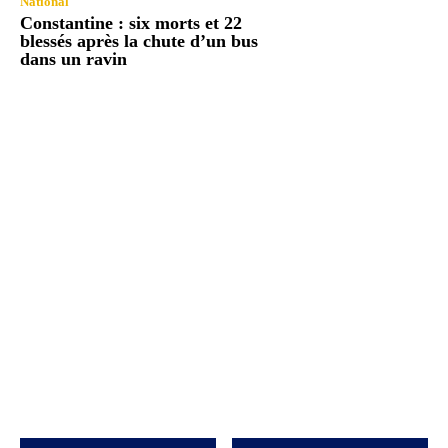
National
Constantine : six morts et 22
blessés après la chute d’un bus
dans un ravin