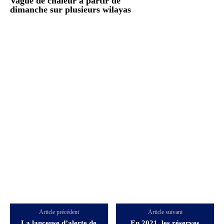
Vague de chaleur à partir de
dimanche sur plusieurs wilayas
Article précédent
Article suivant
La lanceuse d’alerte de
En 2021, les réserves