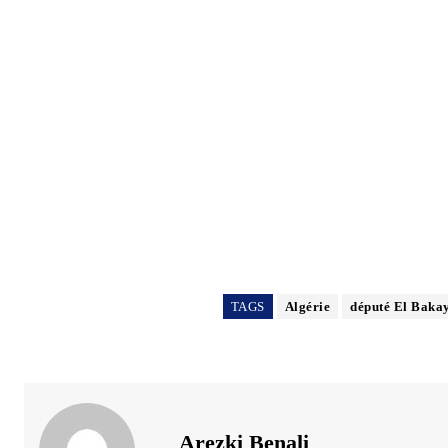
TAGS
Algérie
député El Baka
Arezki Benali