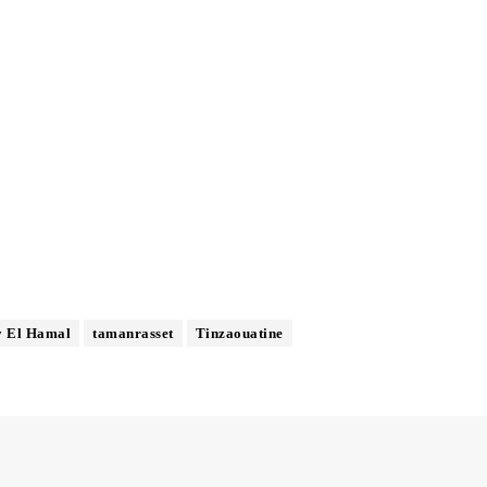
y El Hamal
tamanrasset
Tinzaouatine