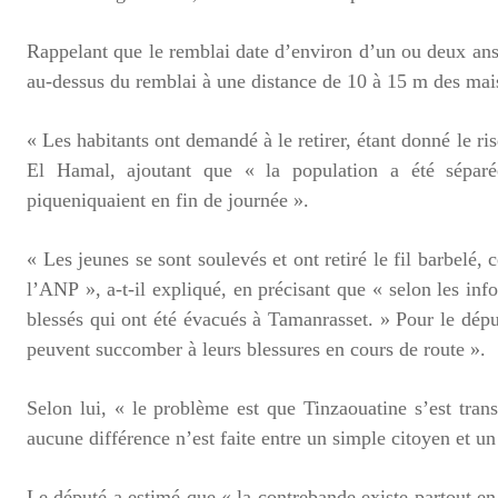
Rappelant que le remblai date d’environ d’un ou deux ans,
au-dessus du remblai à une distance de 10 à 15 m des mai
« Les habitants ont demandé à le retirer, étant donné le ri
El Hamal, ajoutant que « la population a été séparée
piqueniquaient en fin de journée ».
« Les jeunes se sont soulevés et ont retiré le fil barbelé,
l’ANP », a-t-il expliqué, en précisant que « selon les inf
blessés qui ont été évacués à Tamanrasset. » Pour le dép
peuvent succomber à leurs blessures en cours de route ».
Selon lui, « le problème est que Tinzaouatine s’est tran
aucune différence n’est faite entre un simple citoyen et un
Le député a estimé que « la contrebande existe partout en