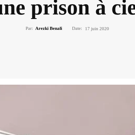
ne prison à cie
Par:
Arezki Benali
Date:
17 juin 2020