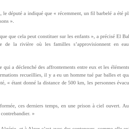
 le député a indiqué que « récemment, un fil barbelé a été p
sons ».
sque que cela peut constituer sur les enfants », a précisé El B
 de la rivière où les familles s’approvisionnent en eau
 ce qui a déclenché des affrontements entre eux et les élément
ormations recueillies, il y a eu un homme tué par balles et qu
uté, « étant donné la distance de 500 km, les personnes évac
sformée, ces derniers temps, en une prison à ciel ouvert. Au
 contrebandier. »
 Algérie, et à Alger c’est avec des conteneurs, comme elle ex