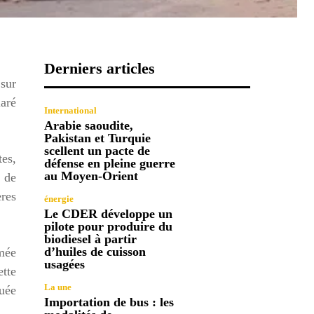
Derniers articles
 sur
laré
International
Arabie saoudite,
Pakistan et Turquie
scellent un pacte de
tes,
défense en pleine guerre
au Moyen-Orient
 de
ères
énergie
Le CDER développe un
pilote pour produire du
biodiesel à partir
d’huiles de cuisson
rmée
usagées
ette
La une
tuée
Importation de bus : les