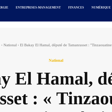
ERGIE
ENTREPRISES-MANAGEMENT
FINANCES
NUMÉRIQUE
é
National
El Bakay El Hamal, député de Tamanrasset : "Tinzaouatine 
National
y El Hamal, d
set : « Tinzaou