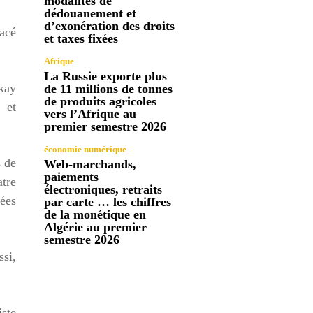
modalités de
dédouanement et
d’exonération des droits
lacé
et taxes fixées
Afrique
La Russie exporte plus
akay
de 11 millions de tonnes
de produits agricoles
 et
vers l’Afrique au
premier semestre 2026
économie numérique
s de
Web-marchands,
paiements
atre
électroniques, retraits
uées
par carte … les chiffres
de la monétique en
Algérie au premier
semestre 2026
ssi,
iste