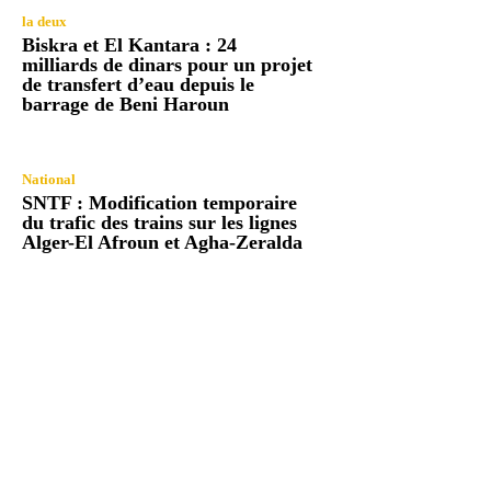
la deux
Biskra et El Kantara : 24
milliards de dinars pour un projet
de transfert d’eau depuis le
barrage de Beni Haroun
National
SNTF : Modification temporaire
du trafic des trains sur les lignes
Alger-El Afroun et Agha-Zeralda