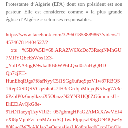
Protestante d’Algérie (EPA) dont son président est son
pasteur. Elle est considérée comme « la plus grande
église d’Algérie » selon ses responsables.
https://www.facebook.com/329601853889867/videos/1
457467814404527/?
__xts__%5B0%5D=68.ARAZW6XcDo73RsqtNMhGU
7MRYQEeEsWsx1Z3-
_YuIfAA4qgK9wkal8B6WP6LQxd0i7uHgQBD-
Qn7cjFH-
HunEbqRJgs7f8afNyyC5l1SGg6ufuqSpzV1w87RBQS
1RepCiSlQSVCqznhoG7fH3eGnJquMtqyqN5Jwg7A3c
6PzblP0z6mylkzsiX5ObazzN2YNRHQ8ZG6mnm-JL-
DiEEiAvQkG8e-
9TrDl1aeyqTzyVRi2t_057gbmgHPaG2AMXXAwVEJ4
cXt8pMpbFzi1c6MZrbxSQIfwaFIppjszI9SgON4tQse4y
88KuqJW7kAKJao3yOgmaIjgsLKq8tuIsg0CcmHmOlq