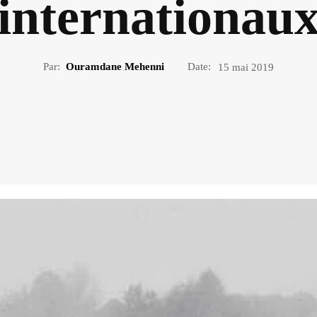
internationau
Par:
Ouramdane Mehenni
Date:
15 mai 2019