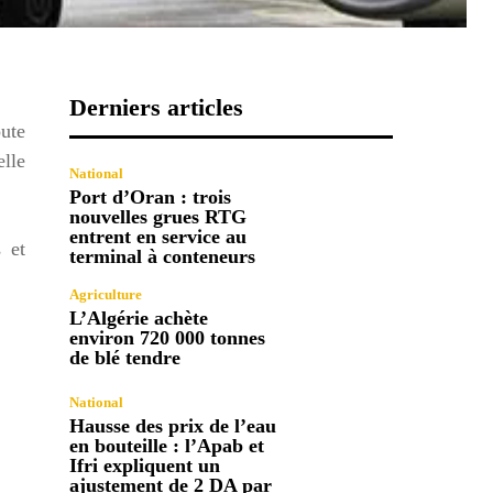
Derniers articles
oute
elle
National
Port d’Oran : trois
nouvelles grues RTG
entrent en service au
 et
terminal à conteneurs
Agriculture
L’Algérie achète
environ 720 000 tonnes
de blé tendre
National
Hausse des prix de l’eau
en bouteille : l’Apab et
Ifri expliquent un
ajustement de 2 DA par