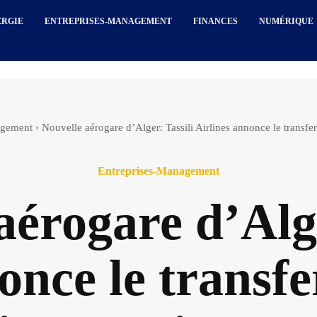
ERGIE
ENTREPRISES-MANAGEMENT
FINANCES
NUMÉRIQUE
agement
Nouvelle aérogare d’Alger: Tassili Airlines annonce le transfer
Entreprises-Management
aérogare d’Alge
once le transfer