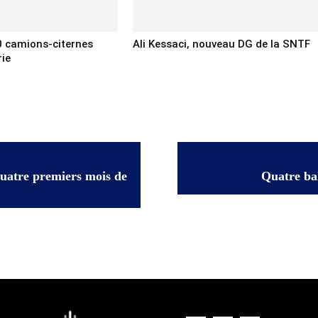
0 camions-citernes
Ali Kessaci, nouveau DG de la SNTF
rie
 quatre premiers mois de
Quatre bal