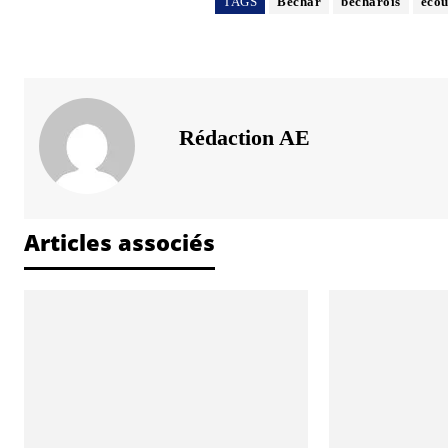
TAGS
Bechar
bécharois
écou
Rédaction AE
Articles associés