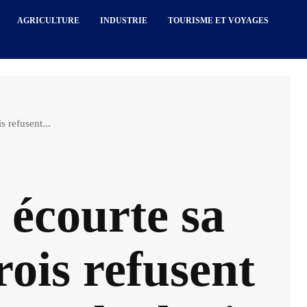
AGRICULTURE
INDUSTRIE
TOURISME ET VOYAGES
s refusent...
 écourte sa
rois refusent