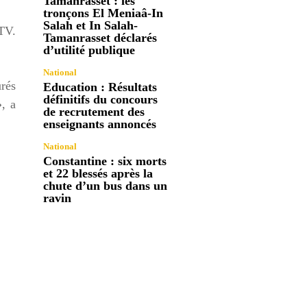
Tamanrasset : les
tronçons El Meniaâ-In
Salah et In Salah-
 TV.
Tamanrasset déclarés
d’utilité publique
National
urés
Education : Résultats
définitifs du concours
», a
de recrutement des
enseignants annoncés
National
Constantine : six morts
et 22 blessés après la
chute d’un bus dans un
ravin