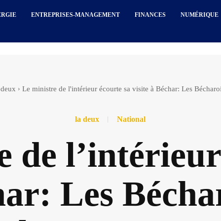
ERGIE
ENTREPRISES-MANAGEMENT
FINANCES
NUMÉRIQUE
 deux
Le ministre de l'intérieur écourte sa visite à Béchar: Les Bécharoi
la deux
National
 de l’intérieur
har: Les Bécha