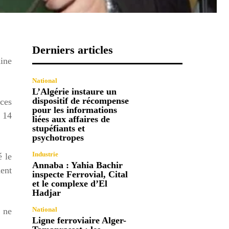
Derniers articles
ine
National
L’Algérie instaure un
dispositif de récompense
rces
pour les informations
e 14
liées aux affaires de
stupéfiants et
psychotropes
Industrie
é le
Annaba : Yahia Bachir
ment
inspecte Ferrovial, Cital
et le complexe d’El
Hadjar
National
 ne
Ligne ferroviaire Alger-