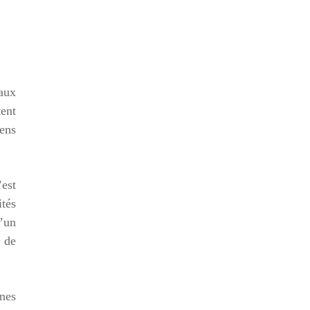
aux
tent
yens
’est
ités
d’un
r de
unes