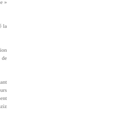
ue »
é la
tion
e de
tant
urs
ment
ziz