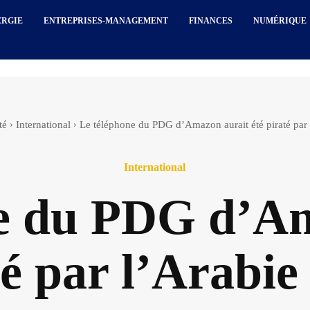
ERGIE
ENTREPRISES-MANAGEMENT
FINANCES
NUMÉRIQUE
té
International
Le téléphone du PDG d’Amazon aurait été piraté par 
International
e du PDG d’Am
té par l’Arabie