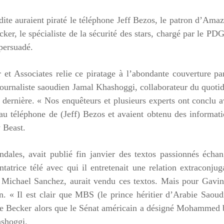
dite auraient piraté le téléphone Jeff Bezos, le patron d’Ama
er, le spécialiste de la sécurité des stars
, chargé par le PD
 persuadé.
 et Associates relie ce piratage à l’abondante couverture pa
ournaliste saoudien Jamal Khashoggi, collaborateur du quoti
 dernière. « Nos enquêteurs et plusieurs experts ont conclu 
au téléphone de (Jeff) Bezos et avaient obtenu des informat
 Beast.
ales, avait publié fin janvier
des textos passionnés échan
atrice télé avec qui il entretenait une relation extraconjug
ce, Michael Sanchez, aurait vendu ces textos. Mais pour Gavi
n. « Il est clair que MBS (le prince héritier d’Arabie Saoud
 de Becker alors que le Sénat américain a désigné Mohammed
shoggi.