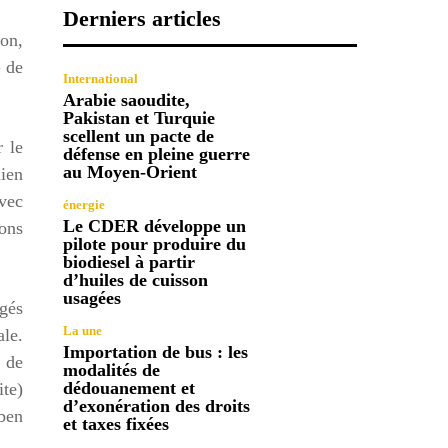
Derniers articles
zon,
G de
International
Arabie saoudite,
Pakistan et Turquie
scellent un pacte de
r le
défense en pleine guerre
au Moyen-Orient
dien
avec
énergie
Le CDER développe un
ions
pilote pour produire du
biodiesel à partir
d’huiles de cuisson
usagées
gés
La une
ale.
Importation de bus : les
n de
modalités de
dédouanement et
ite)
d’exonération des droits
 ben
et taxes fixées