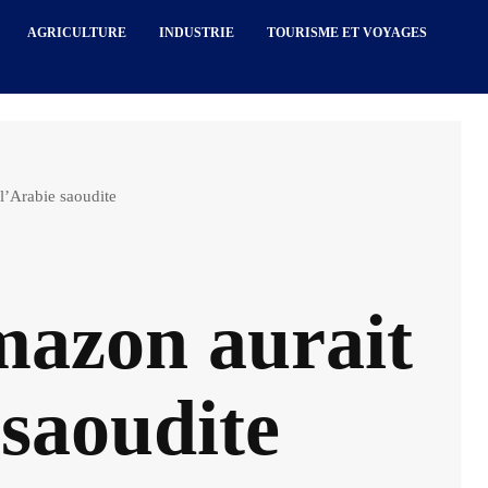
AGRICULTURE
INDUSTRIE
TOURISME ET VOYAGES
l’Arabie saoudite
azon aurait
 saoudite