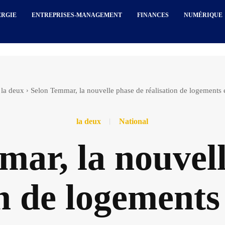
ERGIE
ENTREPRISES-MANAGEMENT
FINANCES
NUMÉRIQUE
la deux
Selon Temmar, la nouvelle phase de réalisation de logements 
la deux
National
ar, la nouvell
n de logements