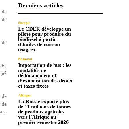
Derniers articles
e de
s de
énergie
Le CDER développe un
pilote pour produire du
biodiesel à partir
n de
d’huiles de cuisson
usagées
National
Importation de bus : les
nts,
modalités de
igné
dédouanement et
d’exonération des droits
et taxes fixées
Afrique
s de
La Russie exporte plus
t de
de 11 millions de tonnes
tre
de produits agricoles
vers l’Afrique au
premier semestre 2026