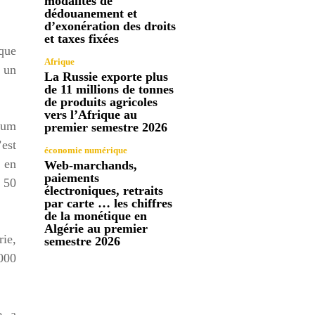
modalités de
dédouanement et
d’exonération des droits
et taxes fixées
 que
Afrique
e un
La Russie exporte plus
de 11 millions de tonnes
de produits agricoles
vers l’Afrique au
orum
premier semestre 2026
’est
économie numérique
e en
Web-marchands,
paiements
e 50
électroniques, retraits
par carte … les chiffres
de la monétique en
Algérie au premier
ie,
semestre 2026
.000
e, a