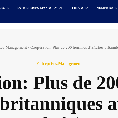
ERGIE
ENTREPRISES-MANAGEMENT
FINANCES
NUMÉRIQUE
ises-Management
Coopération: Plus de 200 hommes d’affaires britanniq
Entreprises-Management
ion: Plus de 2
 britanniques 