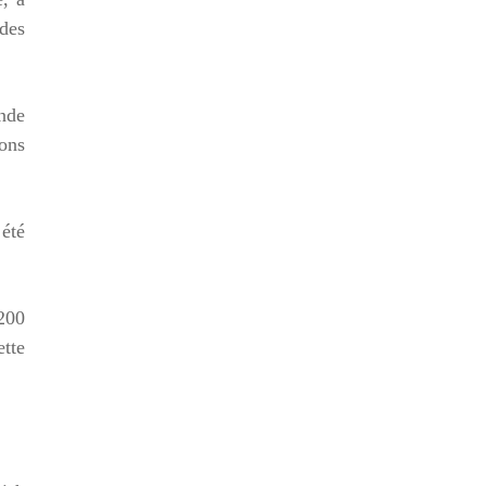
des
nde
ions
 été
.200
ette