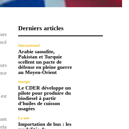
Derniers articles
eurs
ncé
International
Arabie saoudite,
Pakistan et Turquie
scellent un pacte de
eurs
défense en pleine guerre
au Moyen-Orient
nce
énergie
Le CDER développe un
pilote pour produire du
 est
biodiesel à partir
d’huiles de cuisson
usagées
La une
tant
Importation de bus : les
cela