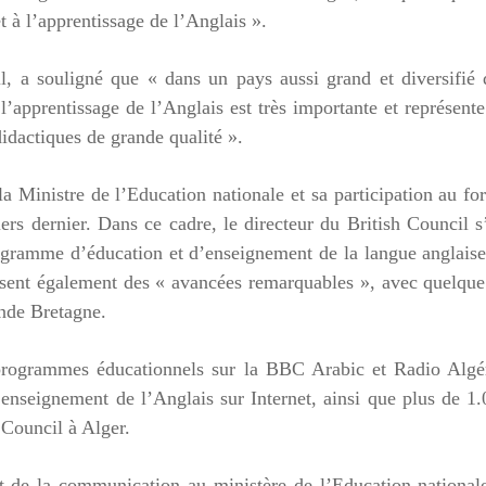
t à l’apprentissage de l’Anglais ».
l, a souligné que « dans un pays aussi grand et diversifié
l’apprentissage de l’Anglais est très importante et représent
didactiques de grande qualité ».
la Ministre de l’Education nationale et sa participation au f
ers dernier. Dans ce cadre, le directeur du British Council s
programme d’éducation et d’enseignement de la langue anglais
issent également des « avancées remarquables », avec quelqu
ande Bretagne.
 programmes éducationnels sur la BBC Arabic et Radio Algér
 d’enseignement de l’Anglais sur Internet, ainsi que plus de 1
 Council à Alger.
t de la communication au ministère de l’Education national