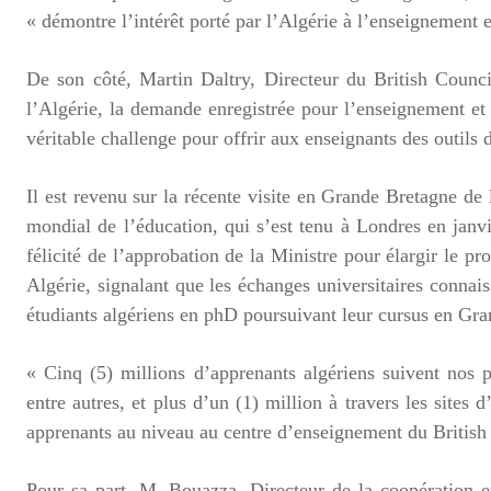
« démontre l’intérêt porté par l’Algérie à l’enseignement e
De son côté, Martin Daltry, Directeur du British Counci
l’Algérie, la demande enregistrée pour l’enseignement et 
véritable challenge pour offrir aux enseignants des outils 
Il est revenu sur la récente visite en Grande Bretagne de 
mondial de l’éducation, qui s’est tenu à Londres en janvi
félicité de l’approbation de la Ministre pour élargir le 
Algérie, signalant que les échanges universitaires conna
étudiants algériens en phD poursuivant leur cursus en Gr
« Cinq (5) millions d’apprenants algériens suivent nos
entre autres, et plus d’un (1) million à travers les sites
apprenants au niveau au centre d’enseignement du British
Pour sa part, M. Bouazza, Directeur de la coopération e