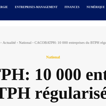
ERGIE
ENTREPRISES-MANAGEMENT
FINANCES
NUMÉRIQUE
Actualité
National
CACOBATPH: 10 000 entreprises du BTPH régu
National
: 10 000 entr
TPH régularisé