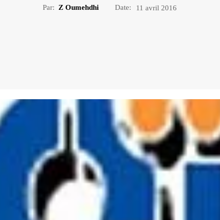
Par:
Z Oumehdhi
Date:
11 avril 2016