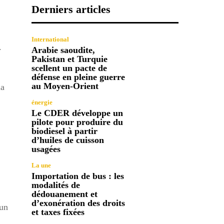
Derniers articles
International
.
Arabie saoudite,
Pakistan et Turquie
scellent un pacte de
défense en pleine guerre
au Moyen-Orient
la
énergie
Le CDER développe un
pilote pour produire du
biodiesel à partir
d’huiles de cuisson
usagées
La une
Importation de bus : les
modalités de
dédouanement et
d’exonération des droits
 un
et taxes fixées