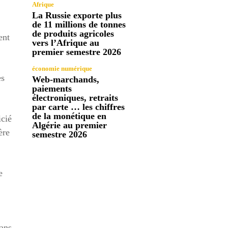
Afrique
La Russie exporte plus
de 11 millions de tonnes
de produits agricoles
ent
vers l’Afrique au
premier semestre 2026
économie numérique
ès
Web-marchands,
paiements
électroniques, retraits
par carte … les chiffres
de la monétique en
icié
Algérie au premier
ère
semestre 2026
e
dans