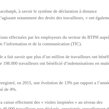
 Cacobatph, à savoir le système de déclaration à distance
, s’agissant notamment des droits des travailleurs, « ont égalem
ations effectuées par les employeurs du secteur du BTPH aupr
 de l’information et de la communication (TIC).
e a fait savoir que plus d’un million de travailleurs ont bénéf
e 198.000 travailleurs ont bénéficié d’indemnisations en mati
 enregistré, en 2015, une évolution de 13% par rapport a l’anné
lué de 4%.
la caisse effectuent des « visites inopinées » au niveau des
 de 40.000 travailleurs non déclarés, enregistrés annuellement 