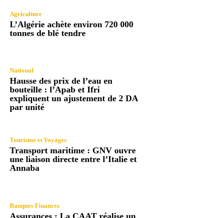
Agriculture
L’Algérie achète environ 720 000
tonnes de blé tendre
National
Hausse des prix de l’eau en
bouteille : l’Apab et Ifri
expliquent un ajustement de 2 DA
par unité
Tourisme et Voyages
Transport maritime : GNV ouvre
une liaison directe entre l’Italie et
Annaba
Banques-Finances
Assurances : La CAAT réalise un