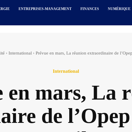
ERGIE
ENTREPRISES-MANAGEMENT
FINANCES
NUMÉRIQUE
ité
International
Prévue en mars, La réunion extraordinaire de l’Opep 
International
 en mars, La 
aire de l’Opep