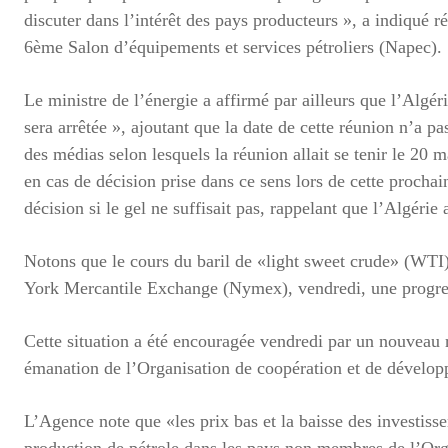
discuter dans l’intérêt des pays producteurs », a indiqué
6ème Salon d’équipements et services pétroliers (Napec).
Le ministre de l’énergie a affirmé par ailleurs que l’Algé
sera arrêtée », ajoutant que la date de cette réunion n’a pa
des médias selon lesquels la réunion allait se tenir le 20 m
en cas de décision prise dans ce sens lors de cette prochai
décision si le gel ne suffisait pas, rappelant que l’Algérie
Notons que le cours du baril de «light sweet crude» (WTI)
York Mercantile Exchange (Nymex), vendredi, une progres
Cette situation a été encouragée vendredi par un nouveau 
émanation de l’Organisation de coopération et de déve
L’Agence note que «les prix bas et la baisse des investis
production de pétrole dans les pays non membres de l’Org