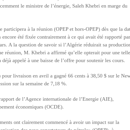
 récemment le ministre de l’énergie, Saleh Khebri en marge du
rie participera à la réunion (OPEP et hors-OPEP) dès que la da
s encore été fixée contrairement à ce qui avait été rapporté pa
ars. A la question de savoir si l’Algérie réduirait sa productio
ne réunion, M. Khebri a affirmé qu’elle opterait pour une tell
 a déjà appelé à une baisse de l’offre pour soutenir les cours.
 pour livraison en avril a gagné 66 cents à 38,50 $ sur le Ne
sion sur la semaine de 7,18 %.
rapport de l’Agence internationale de l’Energie (AIE),
loppement économiques (OCDE).
sements ont clairement commencé à avoir un impact sur la
anisation des pays exportateurs de pétrole» (OPEP), à