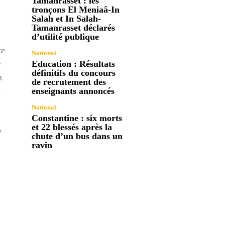
Tamanrasset : les
tronçons El Meniaâ-In
Salah et In Salah-
Tamanrasset déclarés
d’utilité publique
te
National
r
Education : Résultats
définitifs du concours
n
de recrutement des
e
enseignants annoncés
National
Constantine : six morts
et 22 blessés après la
w
chute d’un bus dans un
ravin