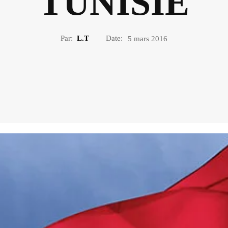
TUNISIE
Par:
L.T
Date:
5 mars 2016