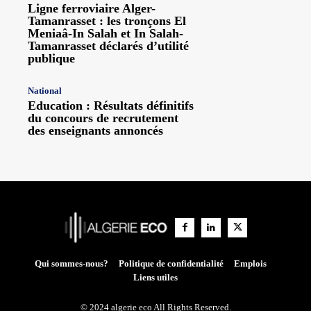
Ligne ferroviaire Alger-
Tamanrasset : les tronçons El
Meniaâ-In Salah et In Salah-
Tamanrasset déclarés d’utilité
publique
National
Education : Résultats définitifs
du concours de recrutement
des enseignants annoncés
Qui sommes-nous?
Politique de confidentialité
Emplois
Liens utiles
© 2024 algerie eco All Rights Reserved.