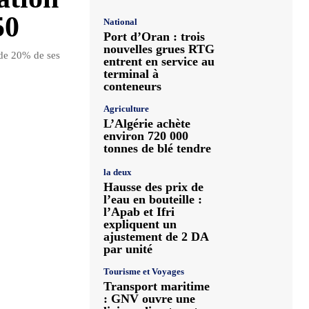
50
National
Port d’Oran : trois
nouvelles grues RTG
 de 20% de ses
entrent en service au
terminal à
conteneurs
Agriculture
L’Algérie achète
environ 720 000
tonnes de blé tendre
la deux
Hausse des prix de
l’eau en bouteille :
l’Apab et Ifri
expliquent un
ajustement de 2 DA
par unité
Tourisme et Voyages
Transport maritime
: GNV ouvre une