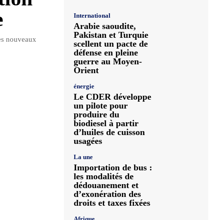
e
International
Arabie saoudite,
Pakistan et Turquie
ses nouveaux
scellent un pacte de
défense en pleine
guerre au Moyen-
Orient
énergie
Le CDER développe
un pilote pour
produire du
biodiesel à partir
d’huiles de cuisson
usagées
La une
Importation de bus :
les modalités de
dédouanement et
d’exonération des
droits et taxes fixées
Afrique