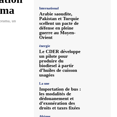
ama
International
Arabie saoudite,
Pakistan et Turquie
norama, un
scellent un pacte de
défense en pleine
guerre au Moyen-
Orient
énergie
Le CDER développe
un pilote pour
produire du
biodiesel à partir
d’huiles de cuisson
usagées
La une
Importation de bus :
les modalités de
dédouanement et
d’exonération des
droits et taxes fixées
Afrique