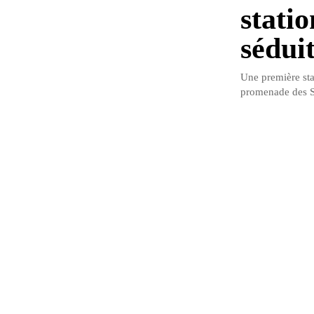
statio
sédui
Une première stat
promenade des Sa