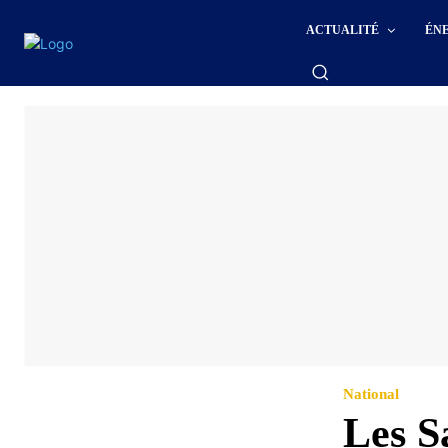
ACTUALITÉ
ÉN
National
Les S