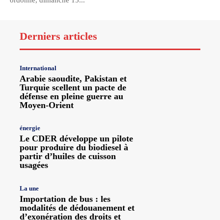
ordonné, dimanche 15...
Derniers articles
International
Arabie saoudite, Pakistan et
Turquie scellent un pacte de
défense en pleine guerre au
Moyen-Orient
énergie
Le CDER développe un pilote
pour produire du biodiesel à
partir d’huiles de cuisson
usagées
La une
Importation de bus : les
modalités de dédouanement et
d’exonération des droits et