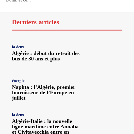
Doha, et ce...
Derniers articles
la deux
Algérie : début du retrait des
bus de 30 ans et plus
énergie
Naphta : l’Algérie, premier
fournisseur de l’Europe en
juillet
la deux
Algérie-Italie : la nouvelle
ligne maritime entre Annaba
et Civitavecchia entre en