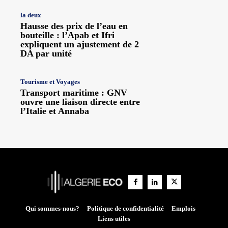
la deux
Hausse des prix de l’eau en
bouteille : l’Apab et Ifri
expliquent un ajustement de 2
DA par unité
Tourisme et Voyages
Transport maritime : GNV
ouvre une liaison directe entre
l’Italie et Annaba
Qui sommes-nous?
Politique de confidentialité
Emplois
Liens utiles