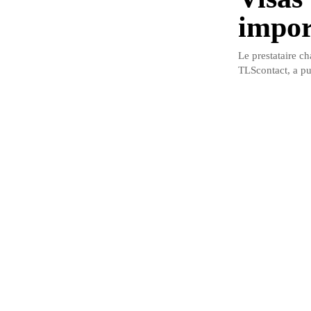
impor
Le prestataire c
TLScontact, a pub