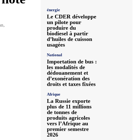
énergie
Le CDER développe
un pilote pour
an,
produire du
biodiesel à partir
d’huiles de cuisson
usagées
National
Importation de bus :
les modalités de
dédouanement et
d’exonération des
droits et taxes fixées
Afrique
La Russie exporte
plus de 11 millions
de tonnes de
produits agricoles
vers l’Afrique au
premier semestre
2026