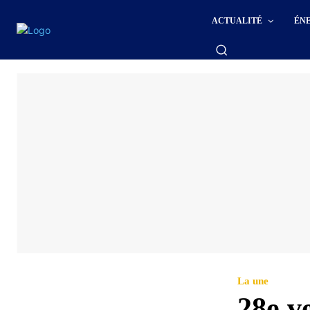
ACTUALITÉ
ÉN
La une
28e v