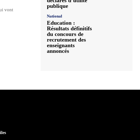
déclarés d’utilité
publique
ui vont
National
Education :
Résultats définitifs
du concours de
recrutement des
enseignants
annoncés
iles