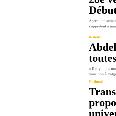
Début
Après une semai
s'apprêtent à mar
la deux
Abdel
toute
« Il n’y a pas u
transition à l’alg
National
Trans
propo
univer