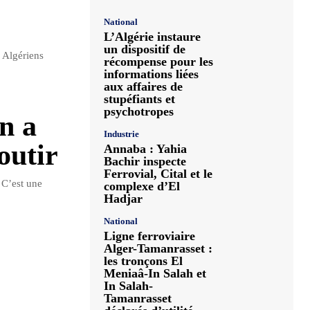
National
L’Algérie instaure
un dispositif de
 Algériens
récompense pour les
informations liées
aux affaires de
stupéfiants et
psychotropes
n a
Industrie
outir
Annaba : Yahia
Bachir inspecte
Ferrovial, Cital et le
 C’est une
complexe d’El
Hadjar
National
Ligne ferroviaire
Alger-Tamanrasset :
les tronçons El
Meniaâ-In Salah et
In Salah-
Tamanrasset