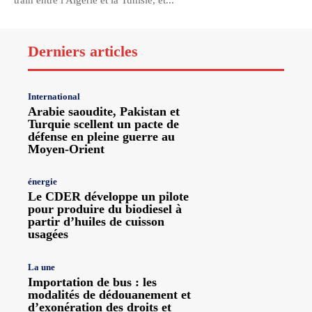
train entre l'Algérie et la Tunisie, et...
Derniers articles
International
Arabie saoudite, Pakistan et
Turquie scellent un pacte de
défense en pleine guerre au
Moyen-Orient
énergie
Le CDER développe un pilote
pour produire du biodiesel à
partir d’huiles de cuisson
usagées
La une
Importation de bus : les
modalités de dédouanement et
d’exonération des droits et