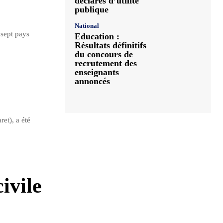
déclarés d’utilité
publique
National
 sept pays
Education :
Résultats définitifs
du concours de
recrutement des
enseignants
annoncés
et), a été
ivile