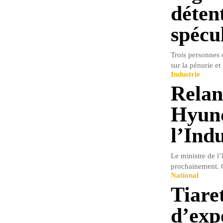
déten
spécu
Trois personnes 
sur la pénurie et 
Industrie
Relan
Hyund
l’Ind
Le ministre de l’
prochainement. Ce
National
Tiaret
d’exp