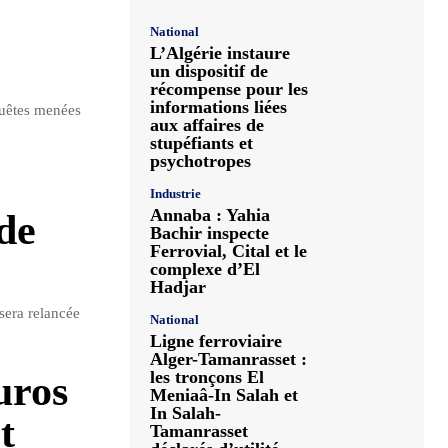
National
L’Algérie instaure
un dispositif de
récompense pour les
informations liées
quêtes menées
aux affaires de
stupéfiants et
psychotropes
Industrie
Annaba : Yahia
de
Bachir inspecte
Ferrovial, Cital et le
complexe d’El
Hadjar
sera relancée
National
Ligne ferroviaire
Alger-Tamanrasset :
les tronçons El
uros
Meniaâ-In Salah et
In Salah-
t
Tamanrasset