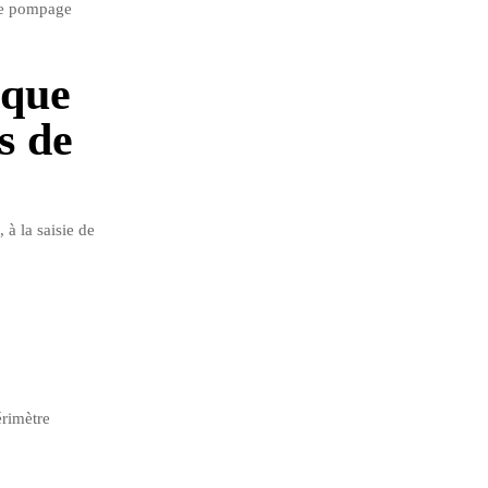
 de pompage
nque
s de
à la saisie de
érimètre