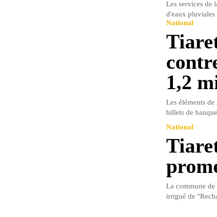
Les services de l
d'eaux pluviales 
National
Tiaret
contr
1,2 m
Les éléments de 
billets de banque
National
Tiaret
prome
La commune de Re
irrigué de "Recha