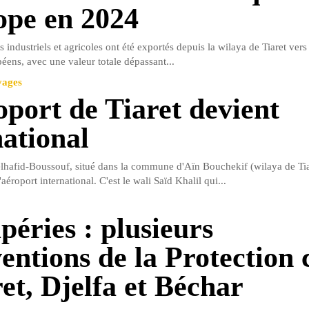
ope en 2024
s industriels et agricoles ont été exportés depuis la wilaya de Tiaret vers
péens, avec une valeur totale dépassant...
yages
oport de Tiaret devient
national
hafid-Boussouf, situé dans la commune d'Aïn Bouchekif (wilaya de Tiar
éroport international. C'est le wali Saïd Khalil qui...
péries : plusieurs
entions de la Protection c
ret, Djelfa et Béchar