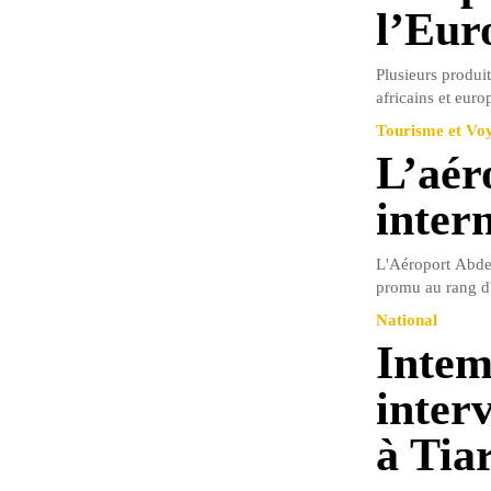
l’Eur
Plusieurs produit
africains et euro
Tourisme et Vo
L’aér
inter
L'Aéroport Abdel
promu au rang d'a
National
Intem
interv
à Tia