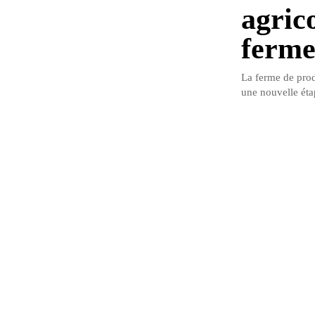
agric
ferme
La ferme de prod
une nouvelle étap