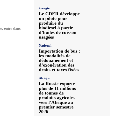
énergie
Le CDER développe
un pilote pour
produire du
biodiesel à partir
e, entre dans
d’huiles de cuisson
usagées
National
Importation de bus :
les modalités de
dédouanement et
d’exonération des
droits et taxes fixées
Afrique
La Russie exporte
plus de 11 millions
de tonnes de
produits agricoles
vers l’Afrique au
premier semestre
2026