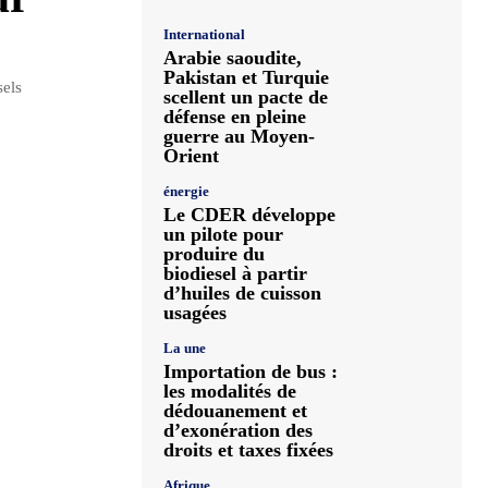
International
Arabie saoudite,
Pakistan et Turquie
sels
scellent un pacte de
défense en pleine
guerre au Moyen-
Orient
énergie
Le CDER développe
un pilote pour
produire du
biodiesel à partir
d’huiles de cuisson
usagées
La une
Importation de bus :
les modalités de
dédouanement et
d’exonération des
droits et taxes fixées
Afrique