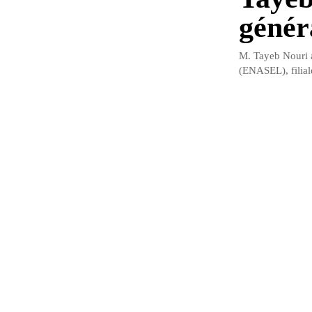
génér
M. Tayeb Nouri a 
(ENASEL), filial