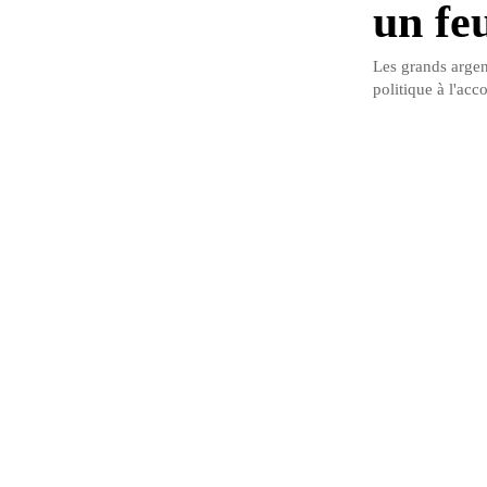
un fe
Les grands argen
politique à l'acc