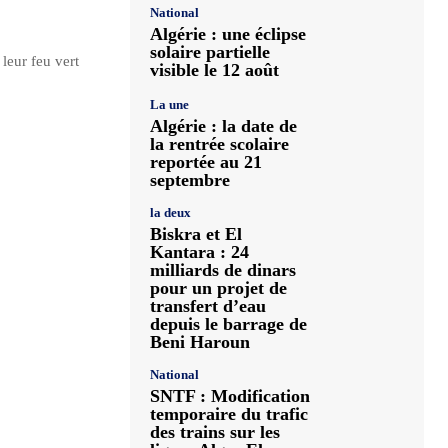
National
Algérie : une éclipse
solaire partielle
leur feu vert
visible le 12 août
La une
Algérie : la date de
la rentrée scolaire
reportée au 21
septembre
la deux
Biskra et El
Kantara : 24
milliards de dinars
pour un projet de
transfert d’eau
depuis le barrage de
Beni Haroun
National
SNTF : Modification
temporaire du trafic
des trains sur les