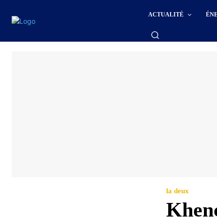
ACTUALITÉ
ÉN
la deux
Khenc