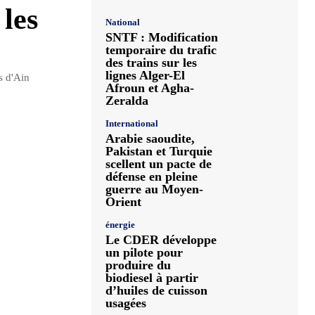
 les
National
SNTF : Modification
temporaire du trafic
des trains sur les
lignes Alger-El
s d'Ain
Afroun et Agha-
Zeralda
International
Arabie saoudite,
Pakistan et Turquie
scellent un pacte de
défense en pleine
guerre au Moyen-
Orient
énergie
Le CDER développe
un pilote pour
produire du
biodiesel à partir
d’huiles de cuisson
usagées