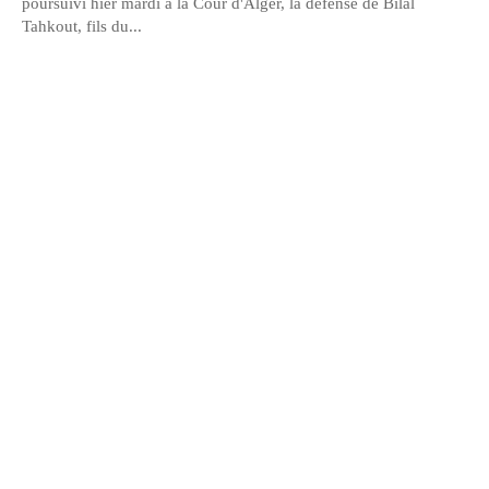
poursuivi hier mardi à la Cour d'Alger, la défense de Bilal
Tahkout, fils du...