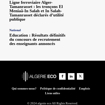
Ligne ferroviaire Alger-
Tamanrasset : les tronçons El
Meniaâ-In Salah et In Salah-
Tamanrasset déclarés d’utilité
publique
National
Education : Résultats définitifs
du concours de recrutement
des enseignants annoncés
Qui sommes-nous?
Politique de confidentialité
Emplois
Liens utiles
© 2024 algerie eco All Rights Reserved.