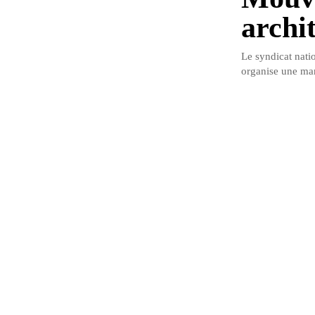
archi
Le syndicat nati
organise une mar